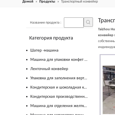
Домой
»
Продукты
»
Транспортный конвейер
Транс
Название продукта
:
Taizhou Hu
конвейер
Категория продукта
собственны
индивидуа
Шатер -машина
Машина для упаковки конфет и шоколада
Ленточный конвейер
Упаковка для заполнения вертикальной формы
Кондитерская и шоколадная кухня
Кондитерская производственная линия
Машина для отделения желтка от яиц