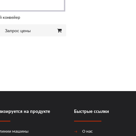
й конвейер
Запрос цены
изируется на продукте
Быстрые ссылки
 линии машины
О нас