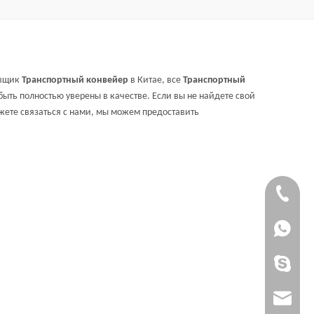
авщик
Транспортный конвейер
в Китае, все
Транспортный
ть полностью уверены в качестве. Если вы не найдете свой
жете связаться с нами, мы можем предоставить
+86 - 18
+86 - 18
worldfin
info@hul